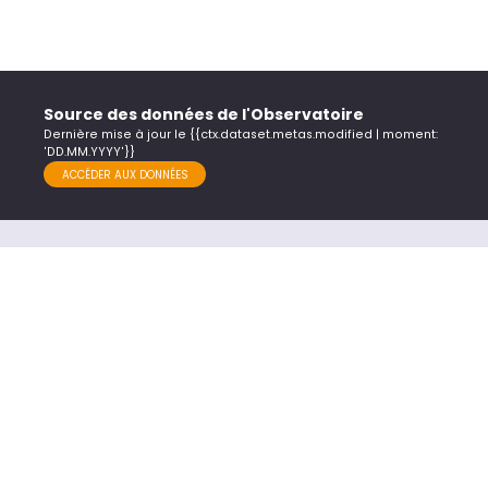
Source des données de l'Observatoire
Dernière mise à jour le {{ctx.dataset.metas.modified | moment:
'DD.MM.YYYY'}}
ACCÉDER AUX DONNÉES
Nous contacter
LAISSER MES COORDONNÉES
Nous suivre
Suivre les actualités du Réseau
Commande Publique Grand Est