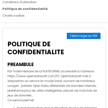
Conditions d'utilisation
Politique de confidentialité
Charte cookies
Télécharger en PDF
POLITIQUE DE
CONFIDENTIALITE
PREAMBULE
Par l’intermédiaire de la PLATEFORME accessible à l’adresse
https://www.opendatasoft.com/fr/, OpenDataSoft met à
disposition un service en mode SaaS ouvrant de nombreux
usages : portails Open Data, référentiels de données internes,
plateforme pour les villes intelligentes, places de marchés de
jeux de données…
Ce service permet :
la transformation et la publication de jeux de données