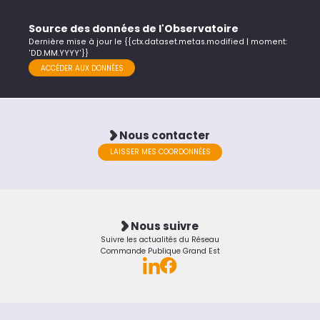
Source des données de l'Observatoire
Dernière mise à jour le {{ctx.dataset.metas.modified | moment:
'DD.MM.YYYY'}}
ACCÉDER AUX DONNÉES
Nous contacter
LAISSER MES COORDONNÉES
Nous suivre
Suivre les actualités du Réseau
Commande Publique Grand Est