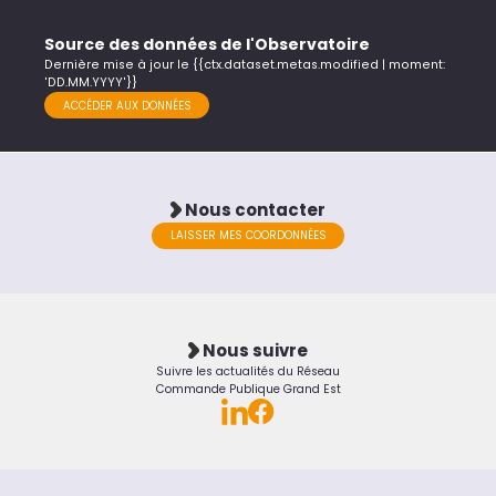
Source des données de l'Observatoire
Dernière mise à jour le {{ctx.dataset.metas.modified | moment:
'DD.MM.YYYY'}}
ACCÉDER AUX DONNÉES
Nous contacter
LAISSER MES COORDONNÉES
Nous suivre
Suivre les actualités du Réseau
Commande Publique Grand Est